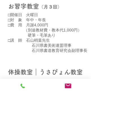
お習字教室
（月３回）
□開催日 火曜日
□対 象 年中・年長
□費 用 月謝4,000円
（別途教材費・教本代1,000円）
硬筆・毛筆あり
□講 師 石山梢葉先生
石川県書美術連盟理事
石川県書道教育研究会副理事長
体操教室｜うさぴょん教室
□開催日 水曜日
□対 象 年少・年中・年長
​□費 用 入会金 5,000円（初回のみ）
スポーツ安全保険800円（毎年）
月謝5,000円
□講 師 （有）北陸情報教育研究所
うさぴょんクラブの先生
学研プレイルーム
（年長のみ）