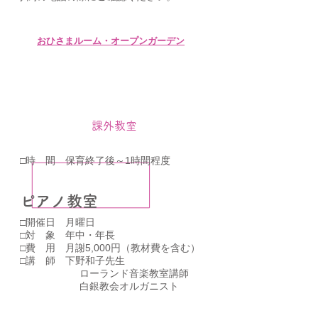
​おひさまルーム・オープンガーデン
課外教室
□時 間 保育終了後～1時間程度
​ピアノ教室
□開催日 月曜日
□対 象 年中・年長
□費 用 月謝5,000円（教材費を含む）
□講 師
下野和子先生
ローランド音楽教室講師
白銀教会オルガニスト