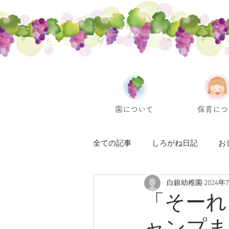
園について
保育につ
全ての記事
しろがね日記
お
白銀幼稚園
2024年
「そーれ