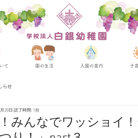
いて
園の生活
入園の案内
子
しらせ
7月20日
読了時間: 1分
！みんなでワッショイ！