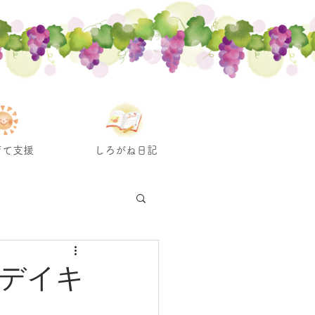
育て支援
しろがね日記
デイキ