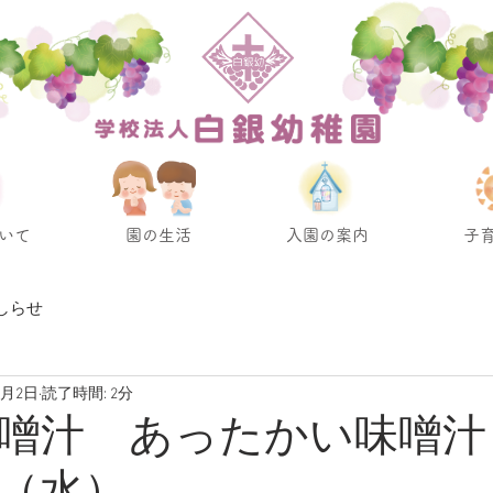
いて
園の生活
入園の案内
子
しらせ
6月2日
読了時間: 2分
噌汁 あったかい味噌汁 