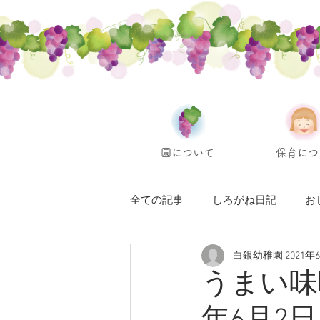
園について
保育につ
全ての記事
しろがね日記
お
白銀幼稚園
2021年
うまい味