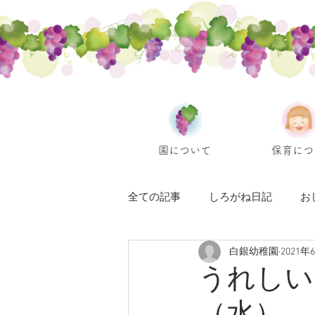
園について
保育につ
全ての記事
しろがね日記
お
白銀幼稚園
2021年
うれしい