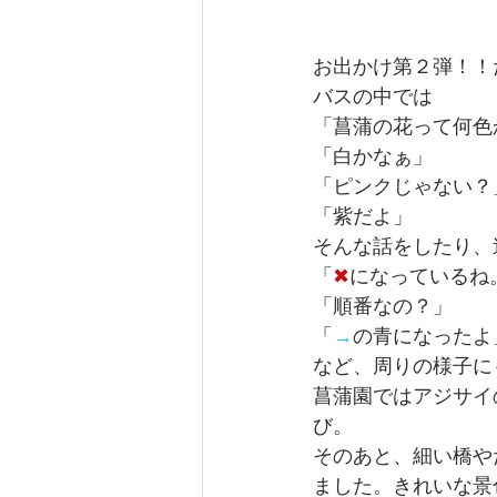
お出かけ第２弾！！
バスの中では
「菖蒲の花って何色
「白かなぁ」
「ピンクじゃない？
「紫だよ」
そんな話をしたり、
「
✖
になっているね
「順番なの？」
「
→
の青になったよ
など、周りの様子に
菖蒲園ではアジサイ
び。
そのあと、細い橋や
ました。きれいな景