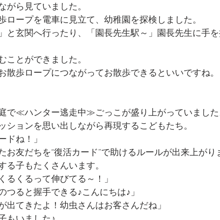
ながら見ていました。
歩ロープを電車に見立て、幼稚園を探検しました。
」と玄関へ行ったり、「園長先生駅～」園長先生に手を
むことができました。
お散歩ロープにつながってお散歩できるといいですね。
庭で≪ハンター逃走中≫ごっこが盛り上がっていました
ッションを思い出しながら再現するこどもたち。
ードね！」
たお友だちを“復活カード”で助けるルールが出来上がり
する子もたくさんいます。
くるくるって伸びてる～！」
のつると握手できる♪こんにちは♪」
が出てきたよ！幼虫さんはお客さんだね」
子もいました♪