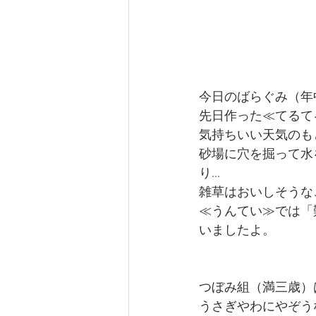
今日のばらぐみ（年
先日作った≪てるて
気持ちいい天気のも
砂場に穴を掘って水
り…
雑草はおいしそうな
≪うんてい≫では「
いましたよ。
つぼみ組（満三歳）
うさぎやわにやぞう