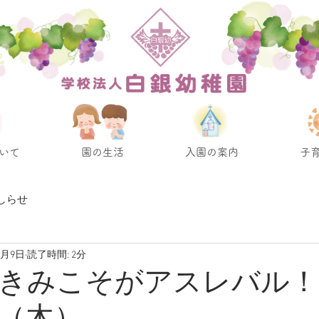
いて
園の生活
入園の案内
子
しらせ
6月9日
読了時間: 2分
きみこそがアスレバル！ 