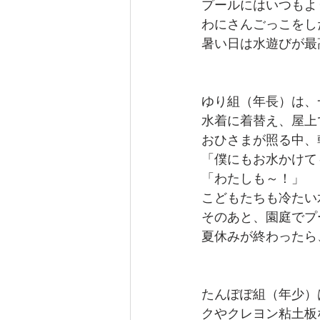
プールにはいつもよ
わにさんごっこをし
暑い日は水遊びが最
ゆり組（年長）は、
水着に着替え、屋上
おひさまが照る中、
「僕にもお水かけて
「わたしも～！」
こどもたちも冷たい
そのあと、園庭でプ
夏休みが終わったら
たんぽぽ組（年少）
クやクレヨン粘土板