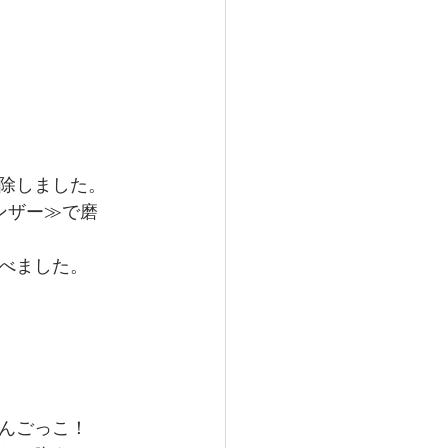
除しました。
ンザー≫で磨
べました。
んごっこ！