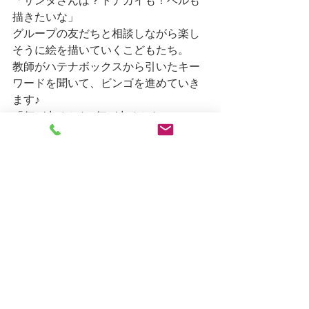
「サンタさんは？トナカイも！ベルも
描きたいな」
グループの友だちと相談しながら楽し
そうに絵を描いていくこどもたち。
教師がハテナボックスから引いたキー
ワードを聞いて、ビンゴを進めていき
ます♪
「何が出るかな♪何が出るかな♪」
リーチやビンゴが出ると大盛り上が
り！
楽しい時間を過ごすことが出来ました
☆
しろがね日記