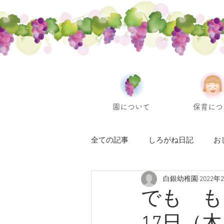
園について
保育につ
全ての記事
しろがね日記
お
白銀幼稚園
2022年
でも も