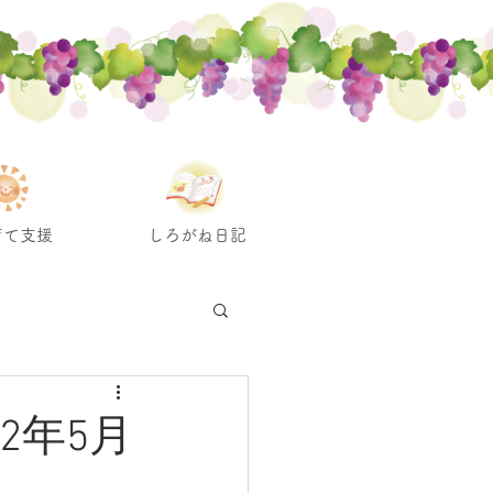
育て支援
しろがね日記
2年5月