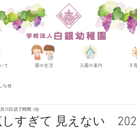
いて
園の生活
入園の案内
子
しらせ
5月25日
読了時間: 2分
眩しすぎて 見えない 202