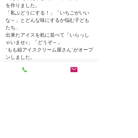
を作りました。
「私ぶどうにする！」「いちごがいい
な～」とどんな味にするか悩む子ども
たち…
出来たアイスを机に並べて「いらっし
ゃいませ♪」「どうぞ～」
“もも組アイスクリーム屋さん”がオープ
ンしました。
つぼみ組（1歳児）は久しぶりに園庭で
遊びました。大きい組の大きなプール
やオモチャが出ていました。いつもの
水遊びにはない水鉄砲が人気で水を入
れて「シュッシュー」といいながら上
手に水を出していました。
途中からゆり組のお兄さんお姉さんが
出てきてくれ、大喜び！