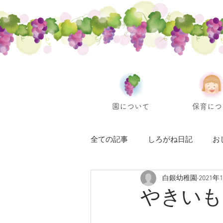
園について
保育につ
全ての記事
しろがね日記
お
白銀幼稚園
2021年
やきいも日