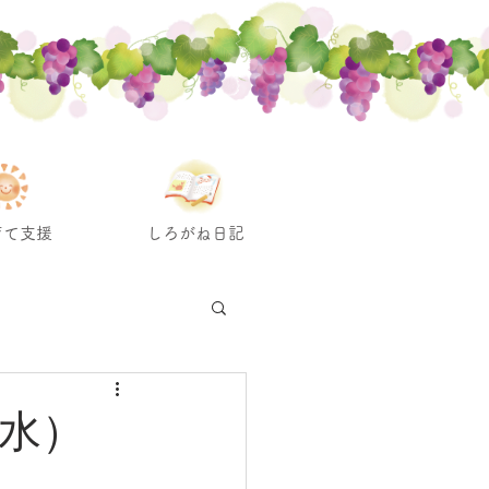
育て支援
しろがね日記
（水）