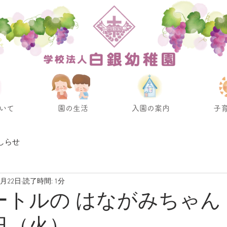
いて
園の生活
入園の案内
子
しらせ
2月22日
読了時間: 1分
ートルの はながみちゃん 