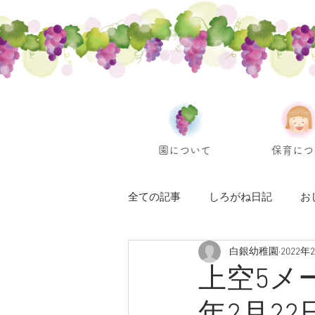
園について
保育につ
全ての記事
しろがね日記
お
白銀幼稚園
2022年
上空5メ