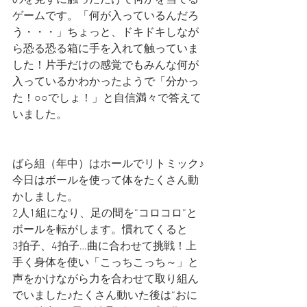
のを見ずに触っただけで何かを当てる
ゲームです。「何が入っているんだろ
う・・・」ちょっと、ドキドキしなが
ら恐る恐る箱に手を入れて触っていま
した！片手だけの感覚でもみんな何が
入っているかわかったようで「分かっ
た！○○でしょ！」と自信満々で答えて
いました。
ばら組（年中）はホールでリトミック♪
今日はボールを使って体をたくさん動
かしました。
2人1組になり、足の間を“コロコロ“と
ボールを転がします。慣れてくると
3拍子、4拍子…曲に合わせて挑戦！上
手く身体を使い「こっちこっち～」と
声をかけながら力を合わせて取り組ん
でいました♪たくさん動いた後は“おに