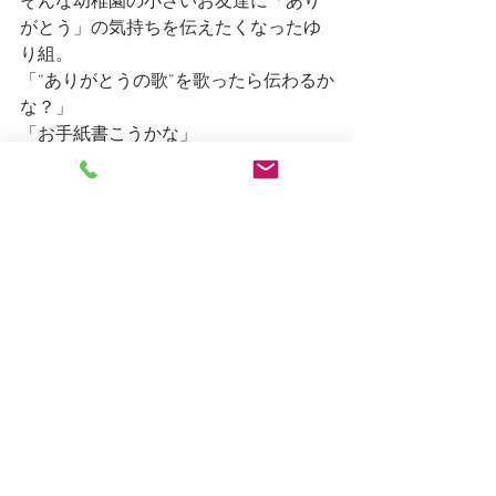
そんな幼稚園の小さいお友達に「あり
がとう」の気持ちを伝えたくなったゆ
り組。
「“ありがとうの歌”を歌ったら伝わるか
な？」
「お手紙書こうかな」
「好きなものを聞いて箱で作ってあげ
たい」
「スープ作ってあげるとかは？」
と、伝える方法を一生懸命考えていま
した。
しろがね日記
すべて表示
最新記事