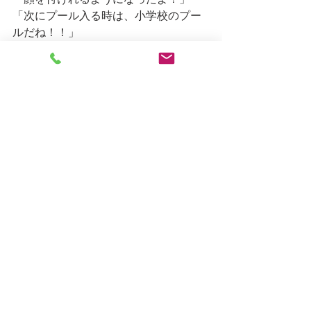
「顔を付けれるようになったよ！」
「次にプール入る時は、小学校のプー
ルだね！！」
と、思いを寄せるこどもたちでした。
たくさん遊んだあとは、画用紙を細く
切って丸く繋ぎ“ぶどう”を作ったり、ギ
ザギザばさみを使って“コスモス”を作っ
たりと、秋の製作に取り組みました。
しろがね日記
すべて表示
最新記事