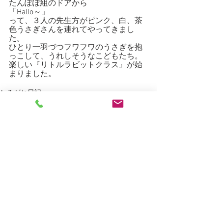
たんぽぽ組のドアから
「Hallo～」
って、３人の先生方がピンク、白、茶
色うさぎさんを連れてやってきまし
た。
ひとり一羽づつフワフワのうさぎを抱
っこして、うれしそうなこどもたち。
楽しい『リトルラビットクラス』が始
まりました。
しろがね日記
すべて表示
最新記事