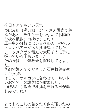
今日もとてもいい天気！
つぼみ組（満3歳）はたくさん園庭で遊
んだあと、先生と手をつないでお隣の
分校へ散歩に出掛けました！
工事中の分校にはショベルカーやベル
トコンベアーがあり興味津々でした。
シロツメクサを積んで大切そうに手に
握っている子もいました。
その後は、白銀教会を探検してきまし
た。
笑顔で迎えてくださった石井牧師先生
にご挨拶。
そして、オルガンに合わせて「ちいさ
いおてて」の讃美歌を歌ました。
つぼみ組も教会で礼拝を守れる日が楽
しみですね！
とうもろこしの苗をたくさん頂いたの