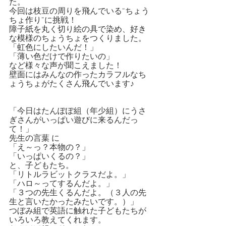
た。
今回は枝豆の周りを飛んでいる“ちょう
ちょ作り”に挑戦！
障子紙を丸く切り絵の具で染め、好き
な模様のちょうちょをつくりました。
「虹色にしたいんだ！」
「薄い色だけで作りたいの」
など様々な声が聞こえました！
壁面にはみんなの作ったカラフルなち
ょうちょがたくさん飛んでいます♪
「今日はたんぽぽ組（年少組）にうさ
ぎさんがいっぱい遊びに来るんだっ
て！」
先生の言葉 に
「え～っ？本物の？」
「いっぱいくるの？」
と、子どもたち。
「リトルラビットクラスだよ。」
「ハロ～ってするんだよ。」
「３つの先生くるんだよ。（３人の先
生と言いたかったみたいです。）」
つぼみ組で英語に触れた子どもたちが
いろいろ教えてくれます。