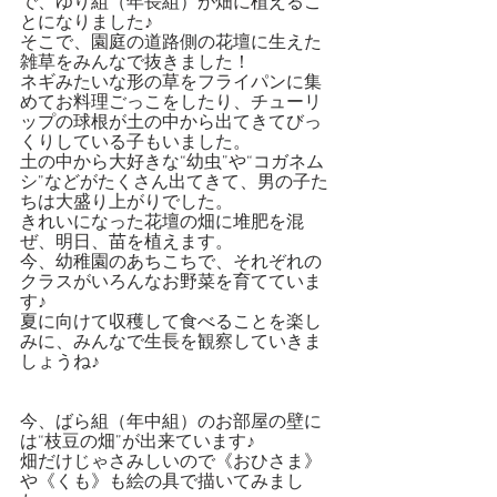
で、ゆり組（年長組）が畑に植えるこ
とになりました♪
そこで、園庭の道路側の花壇に生えた
雑草をみんなで抜きました！
ネギみたいな形の草をフライパンに集
めてお料理ごっこをしたり、チューリ
ップの球根が土の中から出てきてびっ
くりしている子もいました。
土の中から大好きな“幼虫”や“コガネム
シ”などがたくさん出てきて、男の子た
ちは大盛り上がりでした。
きれいになった花壇の畑に堆肥を混
ぜ、明日、苗を植えます。
今、幼稚園のあちこちで、それぞれの
クラスがいろんなお野菜を育てていま
す♪
夏に向けて収穫して食べることを楽し
みに、みんなで生長を観察していきま
しょうね♪
今、ばら組（年中組）のお部屋の壁に
は“枝豆の畑”が出来ています♪
畑だけじゃさみしいので《おひさま》
や《くも》も絵の具で描いてみまし