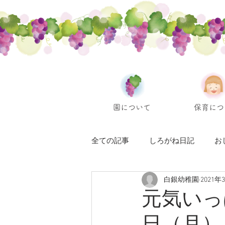
園について
保育につ
全ての記事
しろがね日記
お
白銀幼稚園
2021年
元気いっ