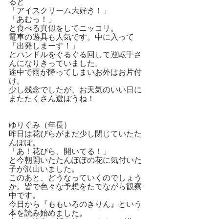
ると
「アイスクリーム大好き！」
「あむっ！」
と食べる真似をしてニッコリ。
電車の遊具も人気です。中に入って
「出発しまーす！」
とハンドルをぐるぐる回して運転手さ
んになりきっていました。
途中で雨が降ってしまいお外はお片付
け。
少し残念でしたが、お天気のいい日に
またたくさん遊ぼうね！
ゆりぐみ（年長）
昨日は花びらがまだ少し閉じていたた
んぽぽ。
「あ！花びら、開いてる！」
と今朝開いたたんぽぽの花に気付いた
子が沢山いました。
このあと、どうなっていくのでしょう
か。皆で色々な予想をたてながら観察
中です。
今日から『ももいろのきりん』という
本を読み始めました。