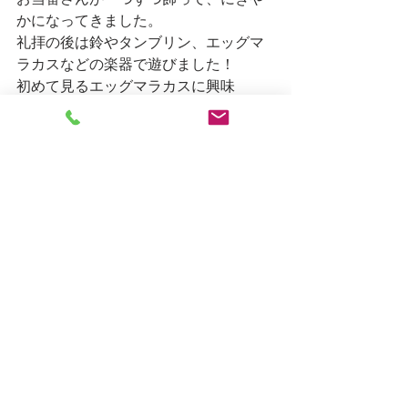
お当番さんが一つずつ飾って、にぎや
かになってきました。
礼拝の後は鈴やタンブリン、エッグマ
ラカスなどの楽器で遊びました！
初めて見るエッグマラカスに興味
津々！
「卵みたいだね！」
と、コンコンと割る真似をしている子
もいましたよ。
♪あわてんぼうのサンタクロース♪　♪赤
鼻のトナカイ♪の曲に合わせ体を揺らし
ながら、自由に音を鳴らすことを楽し
んでいました。
たんぽぽ組（年少組）は、3本目のアド
ベントクランツに火を灯し、礼拝をし
ました。
そこでプレゼント交換をしたときの話
しをしました。
「プレゼントを渡したとき、もらった