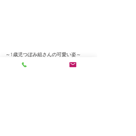
～1歳児つぼみ組さんの可愛い姿～
おやつや食事の前にさんびかを歌った
りおいのりをしはじめました。
初めの頃はポケーと見ているだけでし
たが、この頃手を何となく組んだり、
目をギューと
つぶる真似をしたり…１歳児なりにする
お祈りの姿、愛らしいです。
しろがね日記