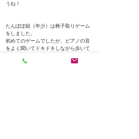
うね！
たんぽぽ組（年少）は椅子取りゲーム
をしました。
初めてのゲームでしたが、ピアノの音
をよく聞いてドキドキしながら歩いて
いました。
座れなかったお友だちも
「〇〇くんがんばれ～！」「みんな座
れるかな～？」
まだ残っているお友だちの応援を楽し
んでいました。
またみんなでゲームしようね☆
しろがね日記