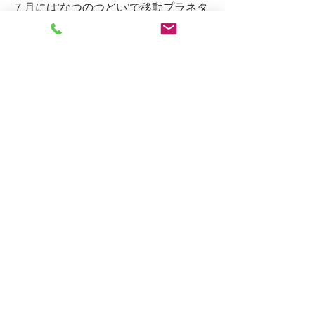
７月には‘なつのつどい‘で移動プラネタ
リウムもあります。
楽しみですね♪
しろがね日記
すべて表示
最新記事