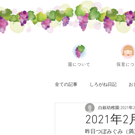
園について
保育につ
全ての記事
しろがね日記
お
白銀幼稚園
2021年
2021年
昨日つぼみぐみ（満