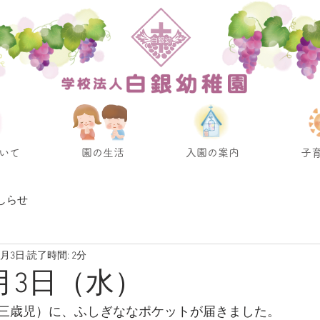
いて
園の生活
入園の案内
子
しらせ
2月3日
読了時間: 2分
2月3日（水）
三歳児）に、ふしぎななポケットが届きました。