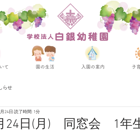
いて
園の生活
入園の案内
子
しらせ
7月24日
読了時間: 1分
7月24日(月) 同窓会 1