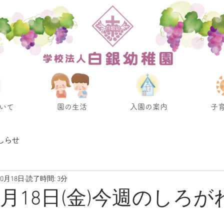
いて
園の生活
入園の案内
子
しらせ
10月18日
読了時間: 3分
10月18日(金)今週のしろ