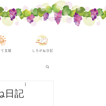
育て支援
しろがね日記
がね日記