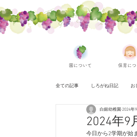
園について
保育につ
全ての記事
しろがね日記
お
白銀幼稚園
2024年
2024
今日から2学期が始