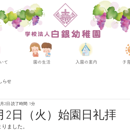
いて
園の生活
入園の案内
子
しらせ
9月2日
読了時間: 1分
年9月2日（火）始園日礼拝
まりました。