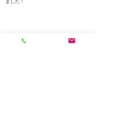
ました！
「先生見て！どんぐり見つけたよ！」
小さな秋も見つけました☆