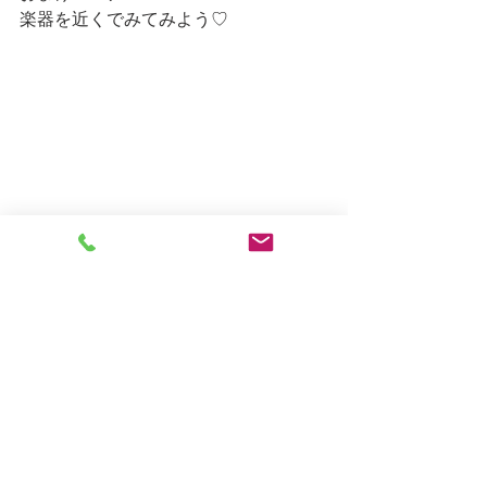
楽器を近くでみてみよう♡
さわってもよい楽器は、そーっとさわ
ってみる!?