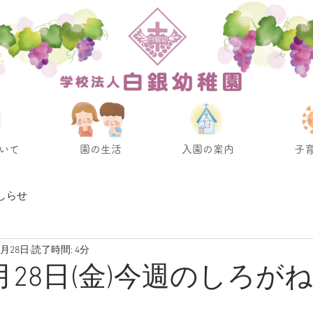
いて
園の生活
入園の案内
子
しらせ
2月28日
読了時間: 4分
2月28日(金)今週のしろが