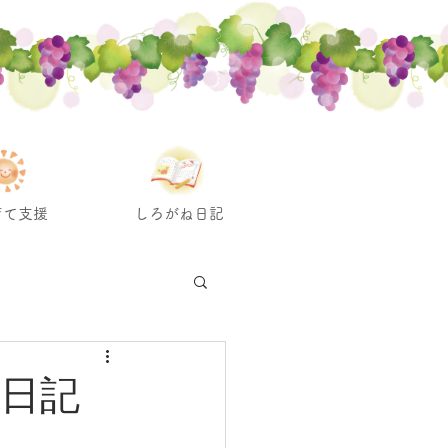
育て支援
しろがね日記
ね日記