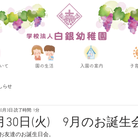
いて
園の生活
入園の案内
子
しらせ
10月3日
読了時間: 1分
9月30日(火) 9月のお誕生
お友達のお誕生日会。