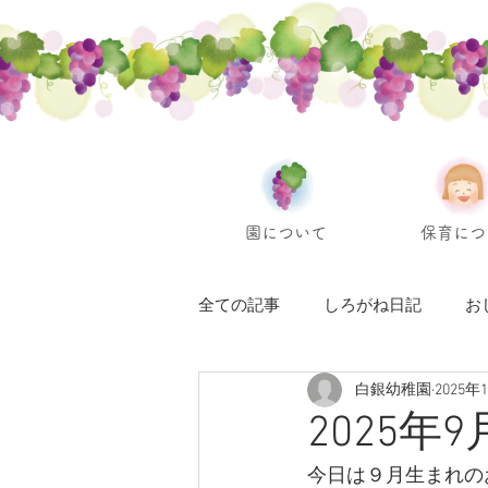
園について
保育につ
全ての記事
しろがね日記
お
白銀幼稚園
2025年
2025年
今日は９月生まれの