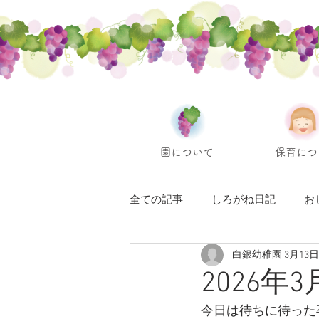
園について
保育につ
全ての記事
しろがね日記
お
白銀幼稚園
3月13日
2026年
今日は待ちに待った