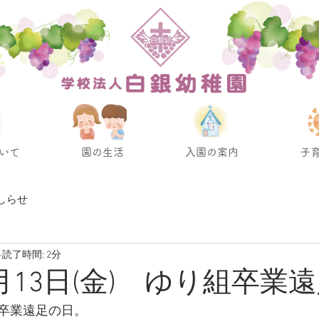
いて
園の生活
入園の案内
子
しらせ
読了時間: 2分
3月13日(金) ゆり組卒業
卒業遠足の日。