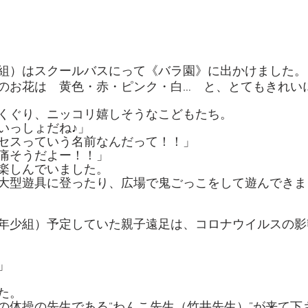
組）はスクールバスにって《バラ園》に出かけました。
のお花は　黄色・赤・ピンク・白…　と、とてもきれい
くぐり、ニッコリ嬉しそうなこどもたち。
いっしょだね♪」
セスっていう名前なんだって！！」
痛そうだよー！！」
楽しんでいました。
大型遊具に登ったり、広場で鬼ごっこをして遊んできま
年少組）予定していた親子遠足は、コロナウイルスの影
」
た。
の体操の先生である“わんこ先生（竹井先生）”が来て下