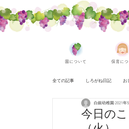
園について
保育につ
全ての記事
しろがね日記
お
白銀幼稚園
2021年
今日のこ