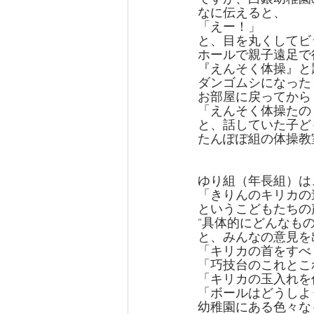
なに伝えると、
「えー！」
と、目を丸くしてビ
ホールで親子遠足で
『えんそく体操』と
ダンゴムシになった
お部屋に戻ってから
「えんそく体操たの
と、話していた子ど
たんぽぽ組の体操教
ゆり組（年長組）は
「きりんのキリカの
というこどもたちの
“具体的にどんなも
と、みんなの意見を
「キリカの首をすべ
「巧技台のこれとこ
「キリカの玉入れを
「ボールはどうしよ
幼稚園にある色々な