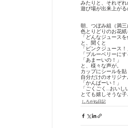
みたりと、それぞれ
遊び場が出来上がる
朝、つぼみ組（満三
色とりどりのお花紙
「どんなジュースを
と、聞くと
「ピンクジュース！
「ブルーベリーにす
「あまーいの！」
と、様々な声が。
カップにシールを貼
自分だけのオリジナ
「かんぱーい！」
「ごくごく…おいし
とても嬉しそうな子
しろがね日記