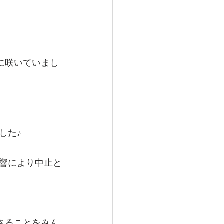
に咲いていまし
した♪
響により中止と
さることをみん